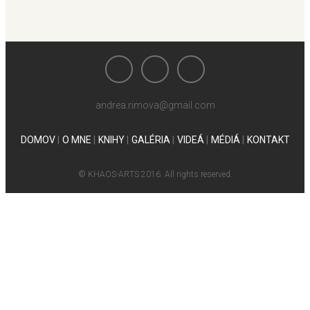
andrea.rimova@gmail.com
DOMOV
O MNE
KNIHY
GALÉRIA
VIDEÁ
MÉDIÁ
KONTAKT
© KHAOS-ARTS 2016. All rights reserved.