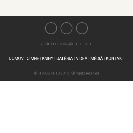
andrea.rimova@gmail.com
DOMOV
O MNE
KNIHY
GALÉRIA
VIDEÁ
MÉDIÁ
KONTAKT
© KHAOS-ARTS 2016. All rights reserved.