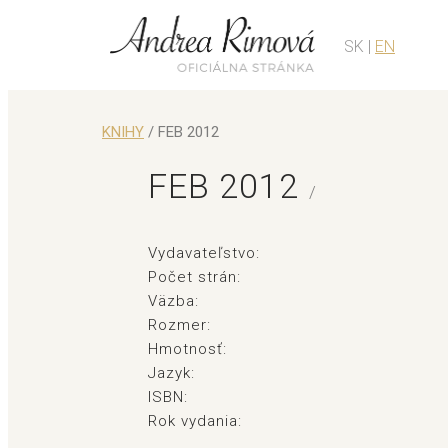
SK |
EN
KNIHY
/ FEB 2012
FEB 2012
/
Vydavateľstvo:
Počet strán:
Väzba:
Rozmer:
Hmotnosť:
Jazyk:
ISBN:
Rok vydania: